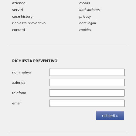
azienda
credits
servizi
dati societari
case history
privacy
richiesta preventivo
note legali
contatti
cookies
RICHIESTA PREVENTIVO
nominativo
azienda
telefono
email