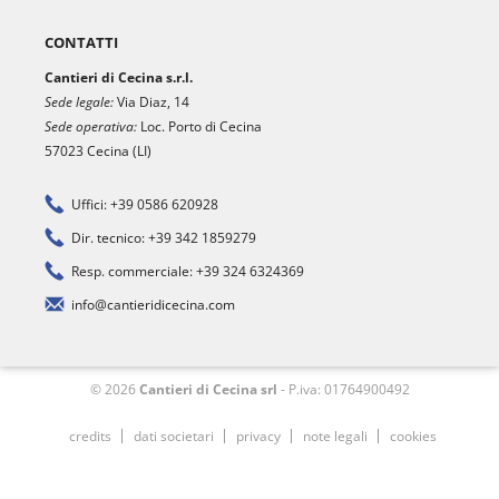
CONTATTI
Cantieri di Cecina s.r.l.
Sede legale:
Via Diaz, 14
Sede operativa:
Loc. Porto di Cecina
57023 Cecina (LI)
Uffici: +39 0586 620928
Dir. tecnico: +39 342 1859279
Resp. commerciale: +39 324 6324369
info@cantieridicecina.com
© 2026
Cantieri di Cecina srl
- P.iva: 01764900492
credits
dati societari
privacy
note legali
cookies