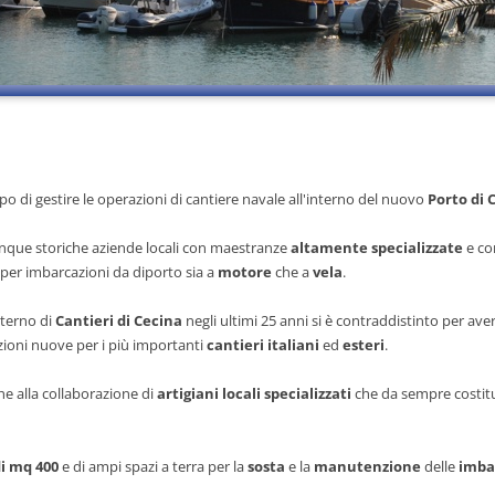
o di gestire le operazioni di cantiere navale all'interno del nuovo
Porto di 
inque storiche aziende locali con maestranze
altamente specializzate
e c
per imbarcazioni da diporto sia a
motore
che a
vela
.
nterno di
Cantieri di Cecina
negli ultimi 25 anni si è contraddistinto per aver
ioni nuove per i più importanti
cantieri italiani
ed
esteri
.
he alla collaborazione di
artigiani locali specializzati
che da sempre costit
i mq 400
e di ampi spazi a terra per la
sosta
e la
manutenzione
delle
imba