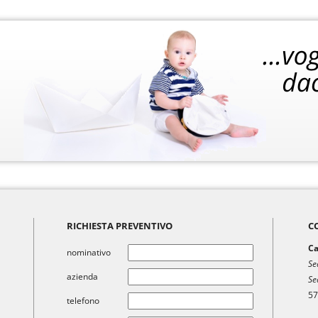
RICHIESTA PREVENTIVO
C
Ca
nominativo
Se
azienda
Se
57
telefono